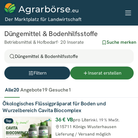
Agrarbörse
.eu
Der Marktplatz für Landwirtschaft
Düngemittel & Bodenhilfsstoffe
Betriebsmittel & Hofbedarf
20 Inserate
Suche merken
Düngemittel & Bodenhilfsstoffe
Filtern
Inserat erstellen
Alle
20
Angebote
19
Gesuche
1
Ökologisches Flüssigpräparat für Boden und
Wurzelbereich Cavita Biocomplex
36 €
VB
pro Liter
inkl. 19 % MwSt.
Top
15711 Königs Wusterhausen
Lieferung / Versand möglich