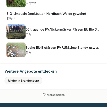
Kyritz
BIO-Limousin Deckbullen Herdbuch Weide gewohnt
Kyritz
50 tragende FV/Uckermärker Färsen EU Bio Jan.-April kalbend
Kyritz
Suche EU-Biofärsen FVF,UM,Limo,Blondy usw zur Weitermast ab 240kg mind. 800 gr/tag
Kyritz
Weitere Angebote entdecken
Rinder in Brandenburg
Inserat melden