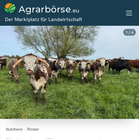
Agrarbörse
.eu
Der Marktplatz für Landwirtschaft
1 / 6
Nutztiere
›
Rinder