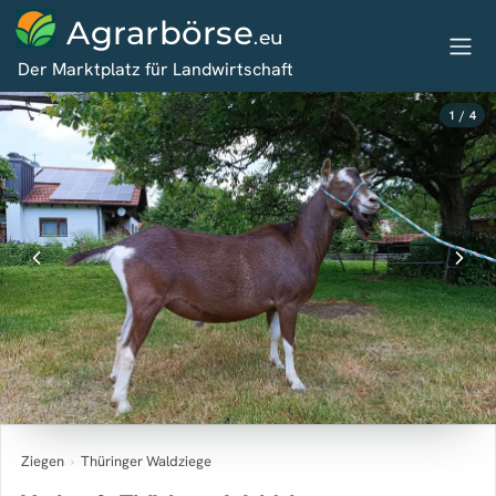
Agrarbörse
.eu
Der Marktplatz für Landwirtschaft
1 / 4
Ziegen
›
Thüringer Waldziege