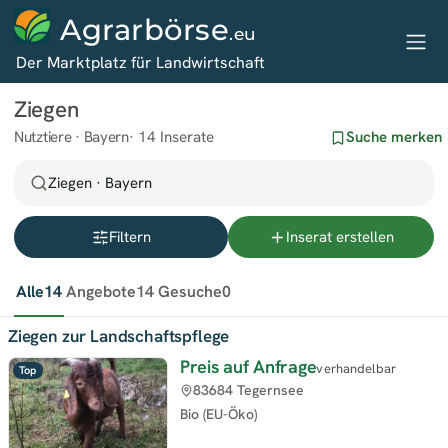
Agrarbörse
.eu
Der Marktplatz für Landwirtschaft
Ziegen
Nutztiere · Bayern
14 Inserate
Suche merken
Ziegen · Bayern
Filtern
Inserat erstellen
Alle
14
Angebote
14
Gesuche
0
Ziegen zur Landschaftspflege
Preis auf Anfrage
verhandelbar
Top
83684 Tegernsee
Bio (EU-Öko)