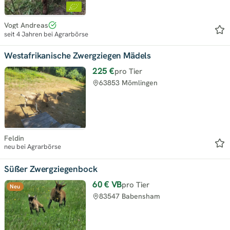
Vogt Andreas
seit 4 Jahren bei Agrarbörse
Westafrikanische Zwergziegen Mädels
225 €
pro Tier
63853 Mömlingen
Feldin
neu bei Agrarbörse
Süßer Zwergziegenbock
60 €
VB
pro Tier
Neu
83547 Babensham