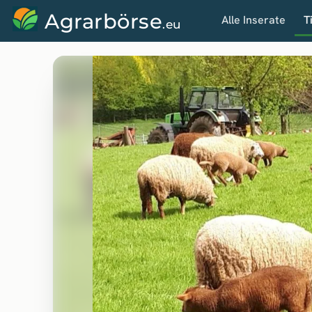
Agrarbörse
Alle Inserate
T
.eu