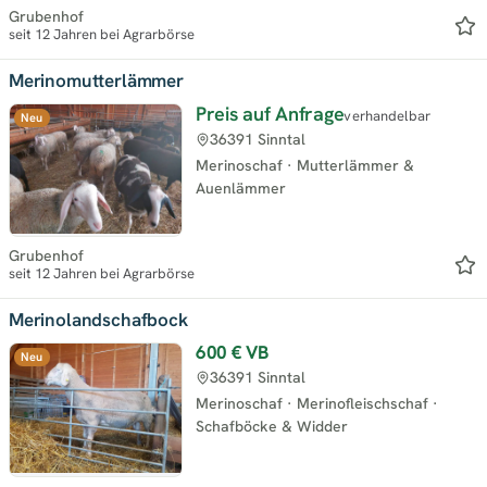
Grubenhof
seit 12 Jahren bei Agrarbörse
Merinomutterlämmer
Preis auf Anfrage
verhandelbar
Neu
36391 Sinntal
Merinoschaf
·
Mutterlämmer &
Auenlämmer
Grubenhof
seit 12 Jahren bei Agrarbörse
Merinolandschafbock
600 €
VB
Neu
36391 Sinntal
Merinoschaf
·
Merinofleischschaf
·
Schafböcke & Widder