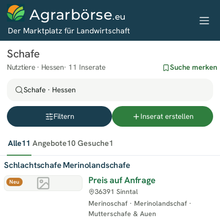
Agrarbörse
.eu
Der Marktplatz für Landwirtschaft
Schafe
Nutztiere · Hessen
11 Inserate
Suche merken
Schafe · Hessen
Filtern
Inserat erstellen
Alle
11
Angebote
10
Gesuche
1
Schlachtschafe Merinolandschafe
Preis auf Anfrage
Neu
36391 Sinntal
Merinoschaf
·
Merinolandschaf
·
Mutterschafe & Auen