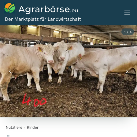
Agrarbörse
.eu
Der Marktplatz für Landwirtschaft
1 / 4
Nutztiere
›
Rinder