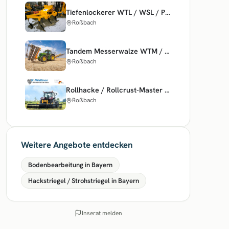
Tiefenlockerer WTL / WSL / Plow Master
Roßbach
Tandem Messerwalze WTM / Double Cuttingmaster
Roßbach
Rollhacke / Rollcrust-Master WRM
Roßbach
Weitere Angebote entdecken
Bodenbearbeitung in Bayern
Hackstriegel / Strohstriegel in Bayern
Inserat melden