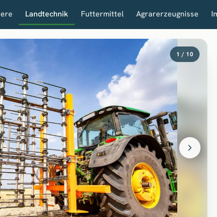
iere
Landtechnik
Futtermittel
Agrarerzeugnisse
I
1 / 10