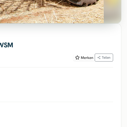
r WSM
Merken
Teilen