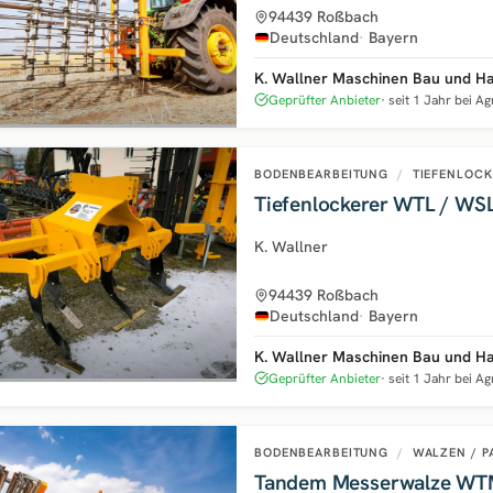
94439 Roßbach
Deutschland
Bayern
K. Wallner Maschinen Bau und H
Geprüfter Anbieter
seit 1 Jahr bei A
BODENBEARBEITUNG
/
TIEFENLOCK
Tiefenlockerer WTL / WSL
K. Wallner
94439 Roßbach
Deutschland
Bayern
K. Wallner Maschinen Bau und H
Geprüfter Anbieter
seit 1 Jahr bei A
BODENBEARBEITUNG
/
WALZEN / P
Tandem Messerwalze WTM