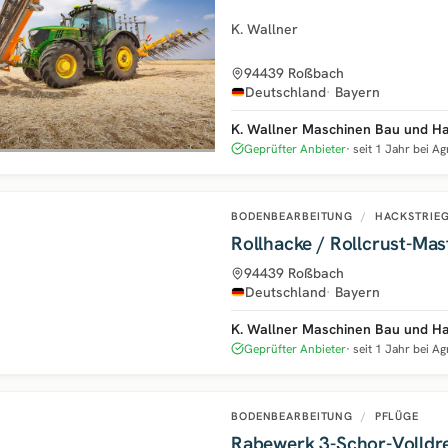
K. Wallner
94439 Roßbach
Deutschland
Bayern
K. Wallner Maschinen Bau und H
Geprüfter Anbieter
seit 1 Jahr bei A
BODENBEARBEITUNG
/
HACKSTRIEG
Rollhacke / Rollcrust-M
94439 Roßbach
Deutschland
Bayern
K. Wallner Maschinen Bau und H
Geprüfter Anbieter
seit 1 Jahr bei A
BODENBEARBEITUNG
/
PFLÜGE
Rabewerk 3-Schor-Volldr