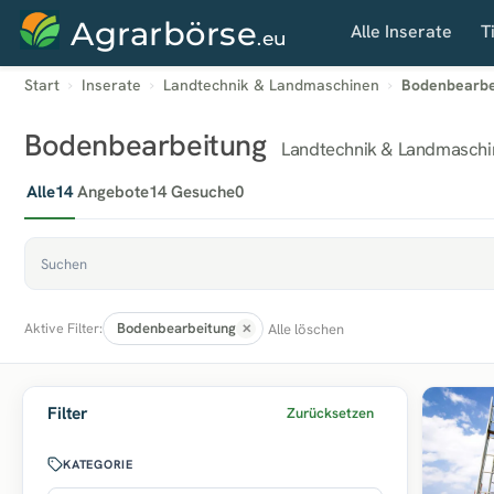
Agrarbörse
Alle Inserate
T
.eu
Start
Inserate
Landtechnik & Landmaschinen
Bodenbearbe
Bodenbearbeitung
Landtechnik & Landmaschi
Alle
14
Angebote
14
Gesuche
0
Bodenbearbeitung
Alle löschen
Aktive Filter:
Filter
Zurücksetzen
KATEGORIE