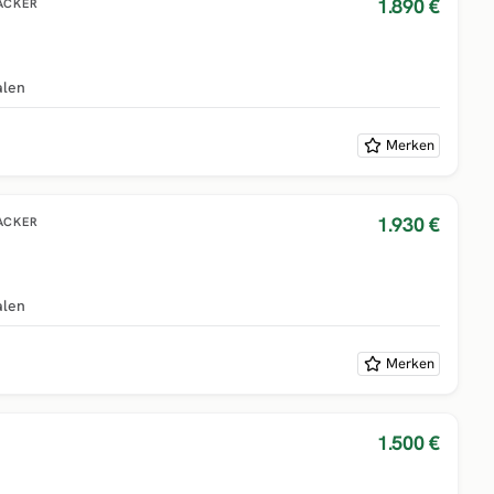
1.890 €
ACKER
alen
Merken
1.930 €
ACKER
alen
Merken
1.500 €