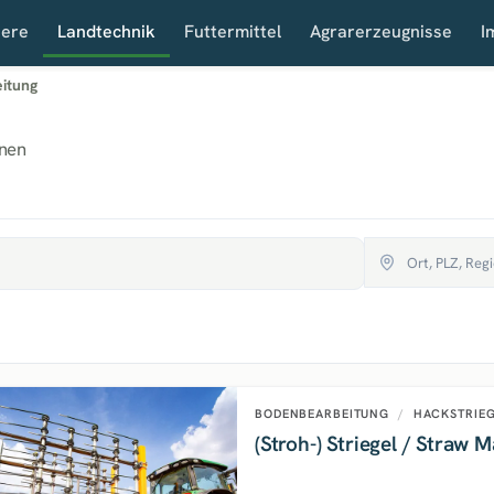
iere
Landtechnik
Futtermittel
Agrarerzeugnisse
I
itung
nen
BODENBEARBEITUNG
/
HACKSTRIEG
(Stroh-) Striegel / Straw