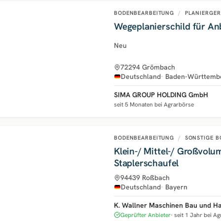
BODENBEARBEITUNG
/
PLANIERGER
Wegeplanierschild für An
Neu
72294 Grömbach
Deutschland
Baden-Württemb
SIMA GROUP HOLDING GmbH
seit 5 Monaten bei Agrarbörse
BODENBEARBEITUNG
/
SONSTIGE B
Klein-/ Mittel-/ Großvolu
Staplerschaufel
94439 Roßbach
Deutschland
Bayern
K. Wallner Maschinen Bau und H
Geprüfter Anbieter
seit 1 Jahr bei A