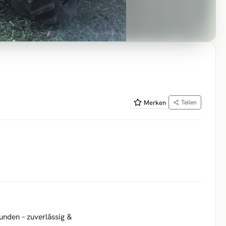
Merken
Teilen
unden – zuverlässig &