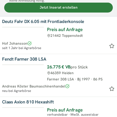
keine Anmeldung nötig.
Jetzt Inserat erstellen
Deutz Fahr DX 6.05 mit Frontladerkonsole
Preis auf Anfrage
Top
21442 Toppenstedt
Hof Johansson
seit 1 Jahr bei Agrarbörse
Fendt Farmer 308 LSA
26.775 €
VB
pro Stück
46359 Heiden
Farmer 308 LSA
·
Bj
1997
·
86 PS
Andreas Köster Baumaschinenhandel
neu bei Agrarbörse
Claas Axion 810 Hexashift
Preis auf Anfrage
verhandelbar · MwSt. ausweisbar