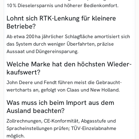
10 % Diesel­ersparnis und höherer Bedien­komfort.
Lohnt sich RTK-Lenkung für kleinere
Betriebe?
Ab etwa 200 ha jährlicher Schlag­fläche amortisiert sich
das System durch weniger Über­fahrten, präzise
Aussaat und Dünger­einsparung.
Welche Marke hat den höchsten Wieder­
kaufswert?
John Deere und Fendt führen meist die Gebraucht­
wertcharts an, gefolgt von Claas und New Holland.
Was muss ich beim Import aus dem
Ausland beachten?
Zoll­rechnungen, CE‑Konformität, Abgas­stufe und
Sprach­einstellungen prüfen; TÜV‑Einzelabnahme
möglich.