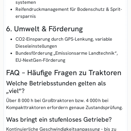
systemen
Reifen­druck­management für Bodenschutz & Sprit­
ersparnis
6. Umwelt & Förderung
CO2-Einsparung durch GPS-Lenkung, variable
Diesel­einstellungen
Bundes­förderung „Emissionsarme Land­technik“,
EU‑NextGen‑Förderung
FAQ – Häufige Fragen zu Traktoren
Welche Betriebs­stunden gelten als
„viel“?
Über 8 000 h bei Großtraktoren bzw. 4 000 h bei
Kompakt­traktoren erfordern genaue Zustands­prüfung.
Was bringt ein stufen­loses Getriebe?
Kontinuierliche Geschwindig­keits­anpassung – bis zu