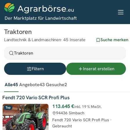
Agrarbörse
.eu
Der Marktplatz für Landwirtschaft
Traktoren
Landtechnik & Landmaschinen
45 Inserate
Suche merken
Traktoren
Filtern
Inserat erstellen
Alle
45
Angebote
43
Gesuche
2
Fendt 720 Vario SCR Profi Plus
113.645 €
inkl. 19 % MwSt.
Top
94436 Simbach
Fendt 720 Vario SCR Profi Plus
·
Gebraucht