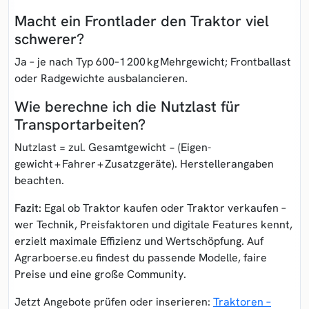
Macht ein Front­lader den Traktor viel
schwerer?
Ja – je nach Typ 600–1 200 kg Mehr­gewicht; Front­ballast
oder Rad­gewichte ausbalancieren.
Wie berechne ich die Nutzlast für
Transport­arbeiten?
Nutzlast = zul. Gesamt­gewicht − (Eigen­
gewicht + Fahrer + Zusatzgeräte). Herstellerangaben
beachten.
Fazit:
Egal ob
Traktor kaufen
oder
Traktor verkaufen
–
wer Technik, Preis­faktoren und digitale Features kennt,
erzielt maximale Effizienz und Wert­schöpfung. Auf
Agrarboerse.eu findest du passende Modelle, faire
Preise und eine große Community.
Jetzt Angebote prüfen oder inserieren:
Traktoren –