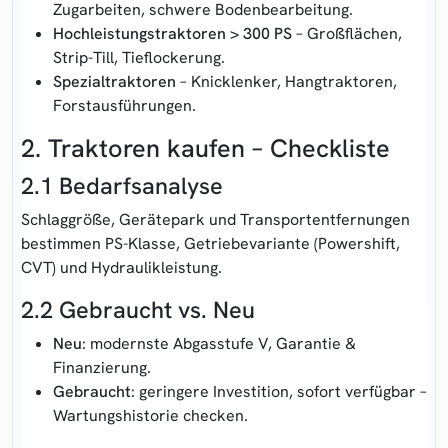
Zugarbeiten, schwere Boden­bearbeitung.
Hochleistungs­traktoren > 300 PS
– Groß­flächen,
Strip-Till, Tief­lockerung.
Spezialtraktoren
– Knicklenker, Hangtraktoren,
Forst­ausführungen.
2. Traktoren kaufen – Checkliste
2.1 Bedarfsanalyse
Schlag­größe, Geräte­park und Transport­entfernungen
bestimmen PS-Klasse, Getriebe­variante (Powershift,
CVT) und Hydraulik­leistung.
2.2 Gebraucht vs. Neu
Neu
: modernste Abgas­stufe V, Garantie &
Finanzierung.
Gebraucht
: geringere Investition, sofort verfügbar –
Wartungs­historie checken.