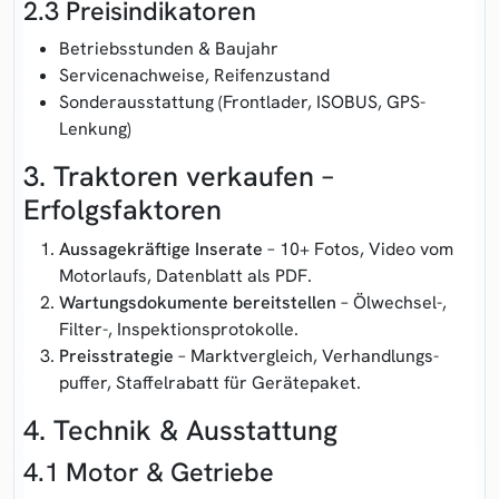
2.3 Preisindikatoren
Betriebs­stunden & Baujahr
Service­nachweise, Reifen­zustand
Sonder­ausstattung (Frontlader, ISOBUS, GPS-
Lenkung)
3. Traktoren verkaufen –
Erfolgsfaktoren
Aussagekräftige Inserate
– 10+ Fotos, Video vom
Motor­laufs, Datenblatt als PDF.
Wartungs­dokumente bereitstellen
– Ölwechsel-,
Filter-, Inspektions­protokolle.
Preisstrategie
– Markt­vergleich, Verhandlungs­
puffer, Staffel­rabatt für Gerätepaket.
4. Technik & Ausstattung
4.1 Motor & Getriebe