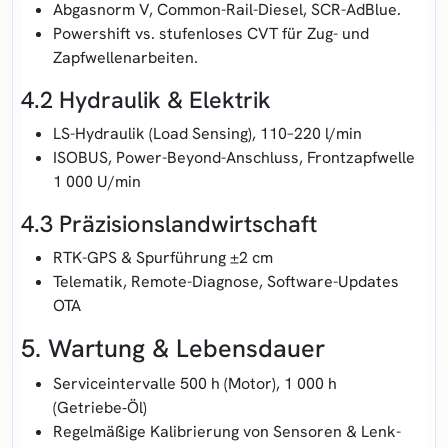
Abgasnorm V, Common-Rail-Diesel, SCR-AdBlue.
Powershift vs. stufenloses CVT für Zug- und
Zapfwellen­arbeiten.
4.2 Hydraulik & Elektrik
LS-Hydraulik
(Load Sensing)
, 110–220 l/min
ISOBUS, Power-Beyond-Anschluss, Frontzapfwelle
1 000 U/min
4.3 Präzisions­landwirtschaft
RTK-GPS & Spurführung ±2 cm
Telematik, Remote-Diagnose, Software-Updates
OTA
5. Wartung & Lebensdauer
Service­intervalle 500 h (Motor), 1 000 h
(Getriebe‑Öl)
Regelmäßige Kalibrierung von Sensoren & Lenk­