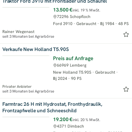
Traktor Ford 3910 mit Frontlader und Schaufel
13.500 €
inkl. 19 % MwSt.
72296 Schopfloch
Ford 3910
·
Gebraucht
·
Bj
1984
·
48 PS
Rainer Wegenast
seit 3 Monaten bei Agrarbörse
Verkaufe New Holland T5.90S
Preis auf Anfrage
66969 Lemberg
New Holland T5.90S
·
Gebraucht
·
Bj
2024
·
90 PS
Privater Anbieter
seit 3 Monaten bei Agrarbörse
Farmtrac 26 H mit Hydrostat, Fronthydraulik,
Frontzapfwelle und Schneeschild
19.200 €
inkl. 20 % MwSt.
4371 Dimbach