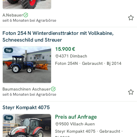
A.Nebauer
seit 6 Monaten bei Agrarbörse
Foton 254 N Winterdiensttraktor mit Vollkabine,
Schneeschild und Streuer
15.900 €
Top
4371 Dimbach
Foton 254N
·
Gebraucht
·
Bj
2014
Baumaschinen Aschauer
seit 6 Monaten bei Agrarbörse
Steyr Kompakt 4075
Preis auf Anfrage
Top
9500 Villach-Auen
Steyr Kompakt 4075
·
Gebraucht
·