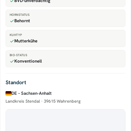
BVD-unverdächtig
HORNSTATUS
Behornt
KUHTYP
Mutterkühe
BIO-STATUS
Konventionell
Standort
DE – Sachsen-Anhalt
Landkreis Stendal ·
39615 Wahrenberg