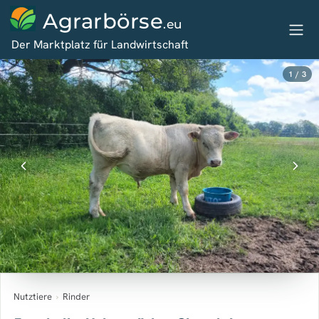
Agrarbörse
.eu
Der Marktplatz für Landwirtschaft
1 / 3
Nutztiere
›
Rinder