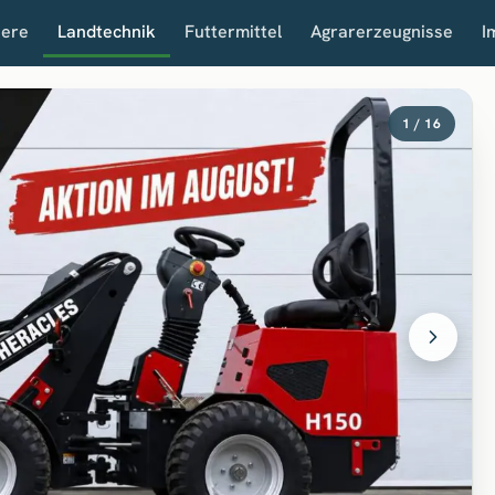
iere
Landtechnik
Futtermittel
Agrarerzeugnisse
I
1 / 16