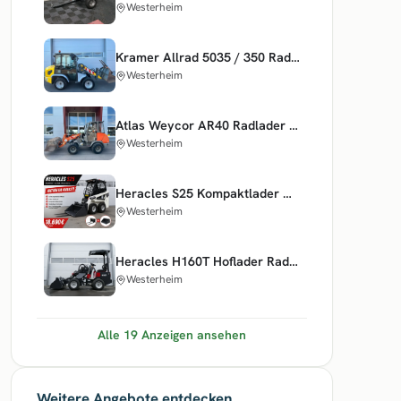
Westerheim
Kramer Allrad 5035 / 350 Radlader Hoflader Schaufel und Gabel
Westerheim
Atlas Weycor AR40 Radlader Hoflader Palettengabel und Schaufel
Westerheim
Heracles S25 Kompaktlader Minilader
Westerheim
Heracles H160T Hoflader Radlader Teleskoplader Teleskop
Westerheim
Alle 19 Anzeigen ansehen
Weitere Angebote entdecken