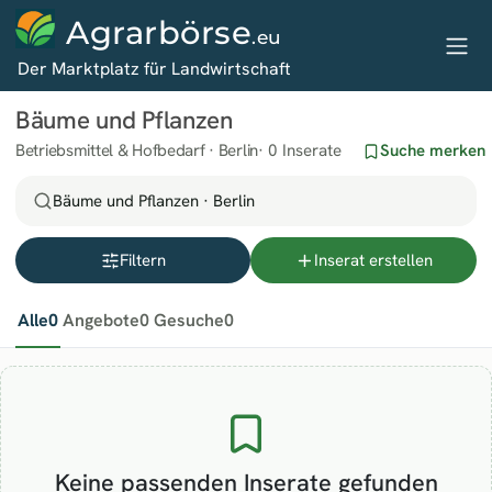
Agrarbörse
.eu
Der Marktplatz für Landwirtschaft
Bäume und Pflanzen
Betriebsmittel & Hofbedarf · Berlin
0 Inserate
Suche merken
Bäume und Pflanzen · Berlin
Filtern
Inserat erstellen
Alle
0
Angebote
0
Gesuche
0
Keine passenden Inserate gefunden