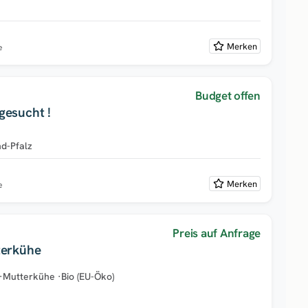
Merken
e
Budget offen
gesucht !
nd-Pfalz
Merken
e
Preis auf Anfrage
terkühe
·
Mutterkühe
·
Bio (EU-Öko)