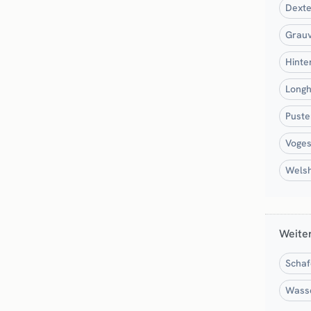
Dexte
Grauv
Hinte
Longh
Puste
Voges
Welsh
Weite
Schaf
Wasse