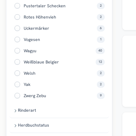
Pustertaler Schecken
2
Rotes Höhenvieh
2
Uckermärker
6
Vogesen
1
Top
Wagyu
40
Weißblaue Belgier
12
Welsh
2
Yak
2
Zwerg Zebu
9
Rinderart
Top
Herdbuchstatus