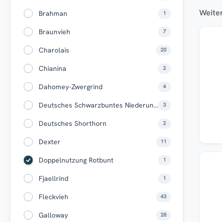
Weiter
Brahman
1
Braunvieh
7
Top
Charolais
20
Chianina
2
Dahomey-Zwergrind
4
Deutsches Schwarzbuntes Niederungsrind
3
Deutsches Shorthorn
2
Dexter
11
Doppelnutzung Rotbunt
1
Top
Fjaellrind
1
Fleckvieh
43
Galloway
28