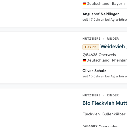
Deutschland
Bayern
Angushof Neidlinger
seit 17 Jahren bei Agrarbörs
NUTZTIERE
/
RINDER
Weidevieh 
Gesuch
54636 Oberweis
Deutschland
Rheinla
Oliver Schalz
seit 15 Jahren bei Agrarbörs
NUTZTIERE
/
RINDER
Bio Fleckvieh Mut
Fleckvieh
·
Bullenkälber
56587 Oberraden