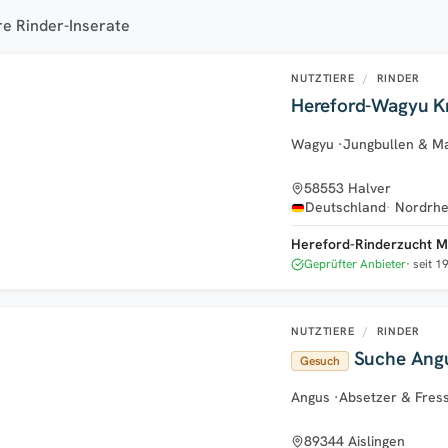
e Rinder-Inserate
NUTZTIERE
/
RINDER
Hereford-Wagyu Kr
Wagyu
·
Jungbullen & Ma
58553 Halver
Deutschland
Nordrhe
Hereford-Rinderzucht M
Geprüfter Anbieter
seit 1
NUTZTIERE
/
RINDER
Suche Angu
Gesuch
Angus
·
Absetzer & Fres
89344 Aislingen