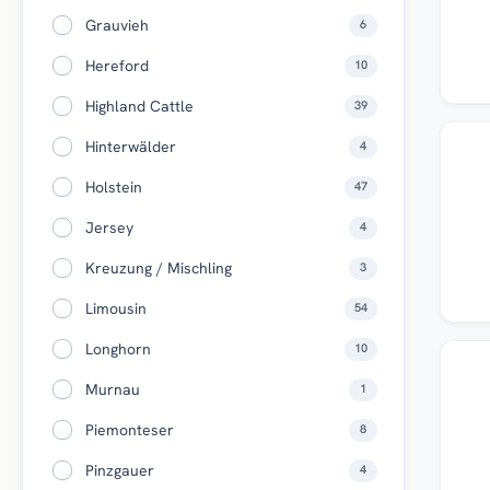
Grauvieh
6
Hereford
10
Highland Cattle
39
Top
Hinterwälder
4
Holstein
47
Jersey
4
Kreuzung / Mischling
3
Limousin
54
Longhorn
10
Top
Murnau
1
Piemonteser
8
Pinzgauer
4