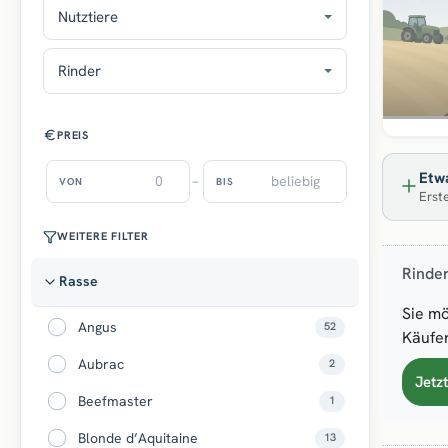
Nutztiere
Rinder
PREIS
Etwa
–
VON
BIS
Erste
WEITERE FILTER
Rinde
Rasse
Sie mö
Angus
52
Käufer
Aubrac
2
Jetz
Beefmaster
1
Blonde d’Aquitaine
13