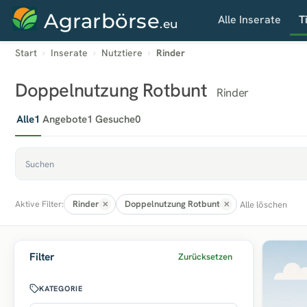
Agrarbörse
Alle Inserate
T
.eu
Start
Inserate
Nutztiere
Rinder
Doppelnutzung Rotbunt
Rinder
Alle
1
Angebote
1
Gesuche
0
Rinder
Doppelnutzung Rotbunt
Alle löschen
Aktive Filter:
Filter
Zurücksetzen
KATEGORIE