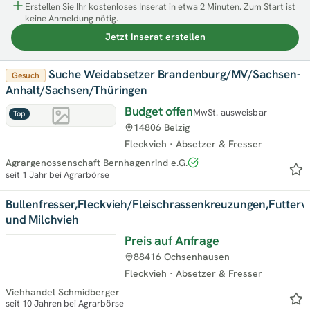
Erstellen Sie Ihr kostenloses Inserat in etwa 2 Minuten. Zum Start ist
keine Anmeldung nötig.
Jetzt Inserat erstellen
Suche Weidabsetzer Brandenburg/MV/Sachsen-
Gesuch
Anhalt/Sachsen/Thüringen
Budget offen
MwSt. ausweisbar
Top
14806 Belzig
Fleckvieh
·
Absetzer & Fresser
Agrargenossenschaft Bernhagenrind e.G.
seit 1 Jahr bei Agrarbörse
Bullenfresser,Fleckvieh/Fleischrassenkreuzungen,Futterv
und Milchvieh
Preis auf Anfrage
88416 Ochsenhausen
Fleckvieh
·
Absetzer & Fresser
Viehhandel Schmidberger
seit 10 Jahren bei Agrarbörse