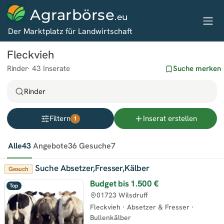
Agrarbörse
.eu
Der Marktplatz für Landwirtschaft
Fleckvieh
Rinder
43 Inserate
Suche merken
Rinder
Filtern
Inserat erstellen
1
Alle
43
Angebote
36
Gesuche
7
Suche Absetzer,Fresser,Kälber
Gesuch
Budget bis
1.500 €
Top
01723 Wilsdruff
Fleckvieh
·
Absetzer & Fresser
·
Bullenkälber