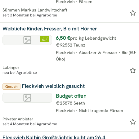
Fleckvieh
·
Färsen
Sümmen Markus Landwirtschaft
seit 3 Monaten bei Agrarbörse
Weibliche Rinder, Fresser, Bio mit Hörner
6,50 €
pro kg Lebendgewicht
92552 Teunz
Fleckvieh
·
Absetzer & Fresser
·
Bio (EU-
Öko)
Lobinger
neu bei Agrarbörse
Fleckvieh weiblich gesucht
Gesuch
Budget offen
25878 Seeth
Fleckvieh
·
Nicht tragende Färsen
Privater Anbieter
seit 4 Monaten bei Agrarbörse
Fleckvieh Kalbin Großträchtig kalbt am 26.4