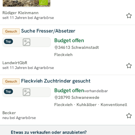
Rüdiger Kleinmann
seit 11 Jahren bei Agrarbörse
Suche Fresser/Absetzer
Gesuch
Budget offen
Top
34613 Schwalmstadt
Fleckvieh
LandwirtGbR
seit 11 Jahren bei Agrarbörse
Fleckvieh Zuchtrinder gesucht
Gesuch
Budget offen
verhandelbar
Top
28790 Schwanewede
Fleckvieh
·
Kuhkälber
·
Konventionell
Becker
neu bei Agrarbörse
Etwas zu verkaufen oder anzubieten?