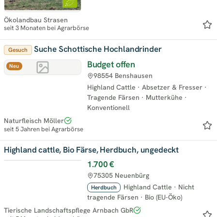
Ökolandbau Strasen
seit 3 Monaten bei Agrarbörse
Suche Schottische Hochlandrinder
Gesuch
Budget offen
Neu
98554 Benshausen
Highland Cattle
·
Absetzer & Fresser
·
Tragende Färsen
·
Mutterkühe
·
Konventionell
Naturfleisch Möller
seit 5 Jahren bei Agrarbörse
Highland cattle, Bio Färse, Herdbuch, ungedeckt
1.700 €
75305 Neuenbürg
Highland Cattle
·
Nicht
Herdbuch
tragende Färsen
·
Bio (EU-Öko)
Tierische Landschaftspflege Arnbach GbR