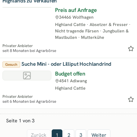
Highlands zu Verkaufen
Preis auf Anfrage
34466 Wolfhagen
Highland Cattle
·
Absetzer & Fresser
·
Nicht tragende Färsen
·
Jungbullen &
Mastbullen
·
Mutterkühe
Privater Anbieter
seit 8 Monaten bei Agrarbörse
Suche Mini - oder Lilliput Hochlandrind
Gesuch
Budget offen
4541 Adlwang
Highland Cattle
Privater Anbieter
seit 6 Monaten bei Agrarbörse
Seite 1 von 3
Zurück
1
2
3
Weiter