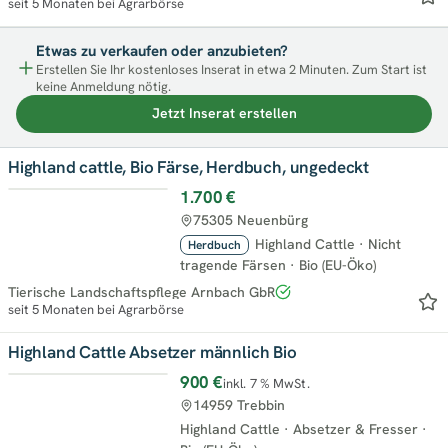
seit 5 Monaten bei Agrarbörse
Etwas zu verkaufen oder anzubieten?
Erstellen Sie Ihr kostenloses Inserat in etwa 2 Minuten. Zum Start ist
keine Anmeldung nötig.
Jetzt Inserat erstellen
Highland cattle, Bio Färse, Herdbuch, ungedeckt
1.700 €
75305 Neuenbürg
Highland Cattle
·
Nicht
Herdbuch
tragende Färsen
·
Bio (EU-Öko)
Tierische Landschaftspflege Arnbach GbR
seit 5 Monaten bei Agrarbörse
Highland Cattle Absetzer männlich Bio
900 €
inkl. 7 % MwSt.
14959 Trebbin
Highland Cattle
·
Absetzer & Fresser
·