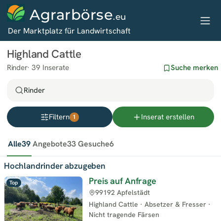
Agrarbörse
.eu
Der Marktplatz für Landwirtschaft
Highland Cattle
Rinder
39 Inserate
Suche merken
Rinder
Filtern
Inserat erstellen
1
Alle
39
Angebote
33
Gesuche
6
Hochlandrinder abzugeben
Preis auf Anfrage
Top
99192 Apfelstädt
Highland Cattle
·
Absetzer & Fresser
·
Nicht tragende Färsen