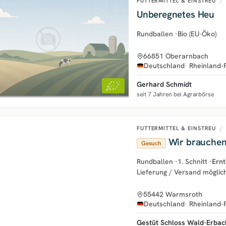
FUTTERMITTEL & EINSTREU
/
Unberegnetes Heu
Rundballen
·
Bio (EU-Öko)
66851 Oberarnbach
Deutschland
Rheinland-
Gerhard Schmidt
seit 7 Jahren bei Agrarbörse
FUTTERMITTEL & EINSTREU
/
Wir brauchen
Gesuch
Rundballen
·
1. Schnitt
·
Ernt
Lieferung / Versand möglic
55442 Warmsroth
Deutschland
Rheinland-
Gestüt Schloss Wald-Erbac