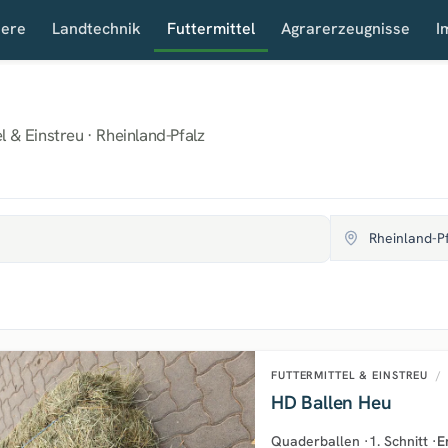
iere
Landtechnik
Futtermittel
Agrarerzeugnisse
I
l & Einstreu · Rheinland-Pfalz
FUTTERMITTEL & EINSTREU
/
HD Ballen Heu
Quaderballen
·
1. Schnitt
·
E