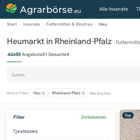
Agrarbörse
Alle Inserate
T
.eu
Start
Inserate
Futtermittel & Einstreu
Heu
Heumarkt in Rheinland-Pfalz
Futtermitte
Alle
55
Angebote
51
Gesuche
4
Heu
Rheinland-Pfalz
Alle löschen
Aktive Filter:
Top
Filter
Zurücksetzen
KATEGORIE