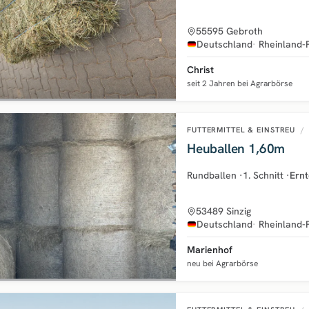
55595 Gebroth
Deutschland
Rheinland-
Christ
seit 2 Jahren bei Agrarbörse
FUTTERMITTEL & EINSTREU
/
Heuballen 1,60m
Rundballen
·
1. Schnitt
·
Ernt
53489 Sinzig
Deutschland
Rheinland-
Marienhof
neu bei Agrarbörse