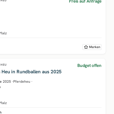
Preis auf Anfrage
HEU
Pfalz
Merken
Budget offen
HEU
 Heu in Rundballen aus 2025
e
2025
·
Pferdeheu
·
h
Pfalz
h