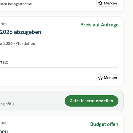
Merken
naten bei Agrarbörse
Preis auf Anfrage
HEU
 2026 abzugeben
e
2026
·
Pferdeheu
Pfalz
Merken
Jetzt Inserat erstellen
ung nötig.
Budget offen
HEU
heu