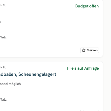
Budget offen
HEU
h
Pfalz
Merken
Preis auf Anfrage
HEU
ndballen, Scheunengelagert
rsand möglich
Pfalz