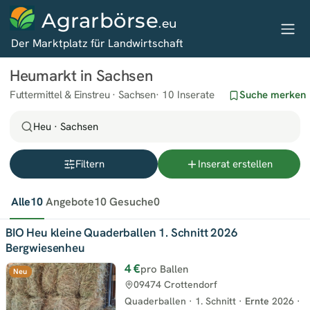
Agrarbörse
.eu
Der Marktplatz für Landwirtschaft
Heumarkt in Sachsen
Futtermittel & Einstreu · Sachsen
10 Inserate
Suche merken
Heu · Sachsen
Filtern
Inserat erstellen
Alle
10
Angebote
10
Gesuche
0
BIO Heu kleine Quaderballen 1. Schnitt 2026
Bergwiesenheu
4 €
pro Ballen
Neu
09474 Crottendorf
Quaderballen
·
1. Schnitt
·
Ernte
2026
·