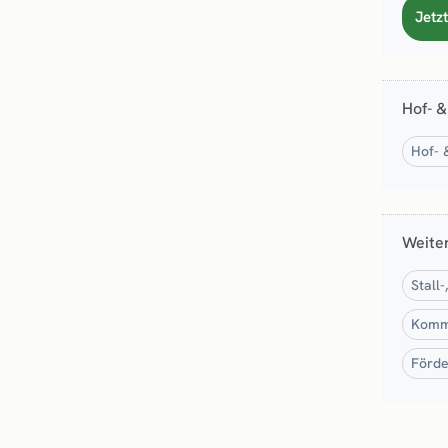
Jetzt
Hof- &
Hof- 
Weiter
Stall
Kommu
Förde