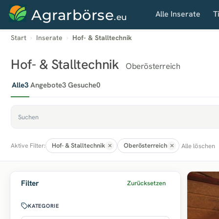
Agrarbörse
Alle Inserate
T
.eu
Start
Inserate
Hof- & Stalltechnik
Hof- & Stalltechnik
Oberösterreich
Alle
3
Angebote
3
Gesuche
0
Hof- & Stalltechnik
Oberösterreich
Alle löschen
Aktive Filter:
Filter
Zurücksetzen
KATEGORIE