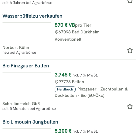
seit 6 Jahren bei Agrarbörse
Wasserbüffelzu verkaufen
870 €
VB
pro Tier
Top
67098 Bad Dürkheim
Konventionell
Norbert Kühn
neu bei Agrarbörse
Bio Pinzgauer Bullen
3.745 €
inkl. 7 % MwSt.
Top
97778 Fellen
Pinzgauer
·
Zuchtbullen &
Herdbuch
Deckbullen
·
Bio (EU-Öko)
Schreiber-eich GbR
seit 5 Monaten bei Agrarbörse
Bio Limousin Jungbullen
5.200 €
inkl. 7 % MwSt.
Top