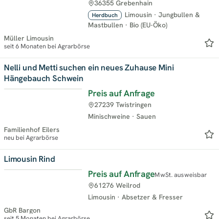
36355 Grebenhain
Limousin
·
Jungbullen &
Herdbuch
Mastbullen
·
Bio (EU-Öko)
Müller Limousin
seit 6 Monaten bei Agrarbörse
Nelli und Metti suchen ein neues Zuhause Mini
Hängebauch Schwein
Preis auf Anfrage
Neu
27239 Twistringen
Minischweine
·
Sauen
Familienhof Eilers
neu bei Agrarbörse
Limousin Rind
Preis auf Anfrage
MwSt. ausweisbar
Top
61276 Weilrod
Limousin
·
Absetzer & Fresser
GbR Bargon
seit 5 Monaten bei Agrarbörse