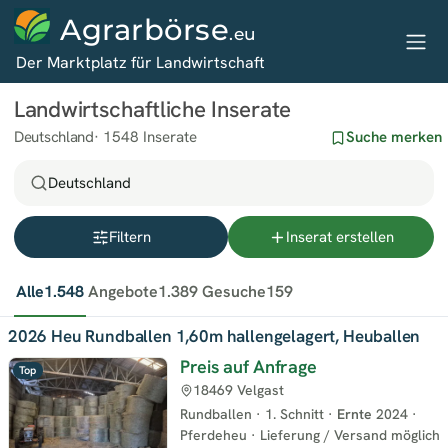
Agrarbörse
.eu
Der Marktplatz für Landwirtschaft
Landwirtschaftliche Inserate
Deutschland
1548 Inserate
Suche merken
Deutschland
Filtern
Inserat erstellen
Alle
1.548
Angebote
1.389
Gesuche
159
2026 Heu Rundballen 1,60m hallengelagert, Heuballen
Preis auf Anfrage
Top
18469 Velgast
Rundballen
·
1. Schnitt
·
Ernte
2024
·
Pferdeheu
·
Lieferung / Versand möglich