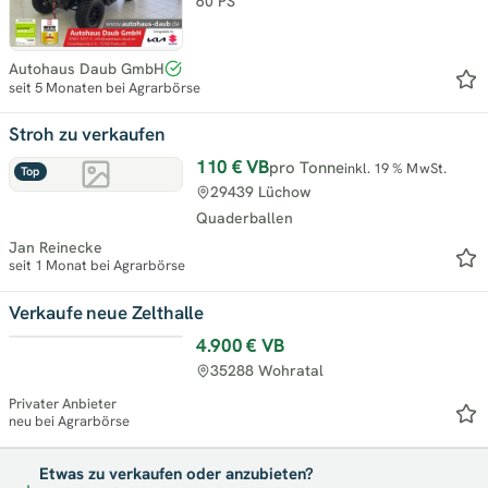
60 PS
Autohaus Daub GmbH
seit 5 Monaten bei Agrarbörse
Stroh zu verkaufen
110 €
VB
pro Tonne
inkl. 19 % MwSt.
Top
29439 Lüchow
Quaderballen
Jan Reinecke
seit 1 Monat bei Agrarbörse
Verkaufe neue Zelthalle
4.900 €
VB
Neu
35288 Wohratal
Privater Anbieter
neu bei Agrarbörse
Etwas zu verkaufen oder anzubieten?