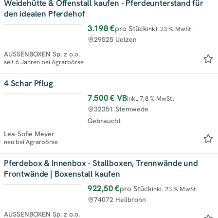
Weidehütte & Offenstall kaufen - Pferdeunterstand für
den idealen Pferdehof
3.198 €
pro Stück
inkl. 23 % MwSt.
Top
29525 Uelzen
AUSSENBOXEN Sp. z o.o.
seit 6 Jahren bei Agrarbörse
4 Schar Pflug
7.500 €
VB
inkl. 7,8 % MwSt.
Neu
32351 Stemwede
Gebraucht
Lea-Sofie Meyer
neu bei Agrarbörse
Pferdebox & Innenbox - Stallboxen, Trennwände und
Frontwände | Boxenstall kaufen
922,50 €
pro Stück
inkl. 23 % MwSt.
Top
74072 Heilbronn
AUSSENBOXEN Sp. z o.o.