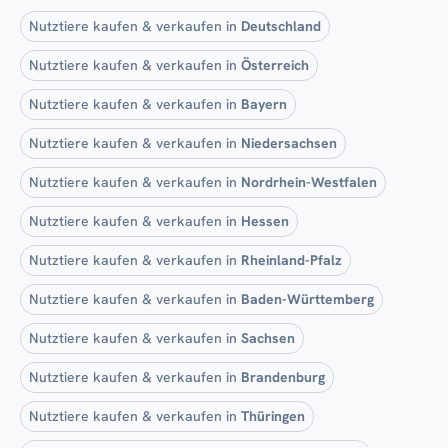
Nutztiere kaufen & verkaufen in
Deutschland
Nutztiere kaufen & verkaufen in
Österreich
Nutztiere kaufen & verkaufen in
Bayern
Nutztiere kaufen & verkaufen in
Niedersachsen
Nutztiere kaufen & verkaufen in
Nordrhein-Westfalen
Nutztiere kaufen & verkaufen in
Hessen
Nutztiere kaufen & verkaufen in
Rheinland-Pfalz
Nutztiere kaufen & verkaufen in
Baden-Württemberg
Nutztiere kaufen & verkaufen in
Sachsen
Nutztiere kaufen & verkaufen in
Brandenburg
Nutztiere kaufen & verkaufen in
Thüringen