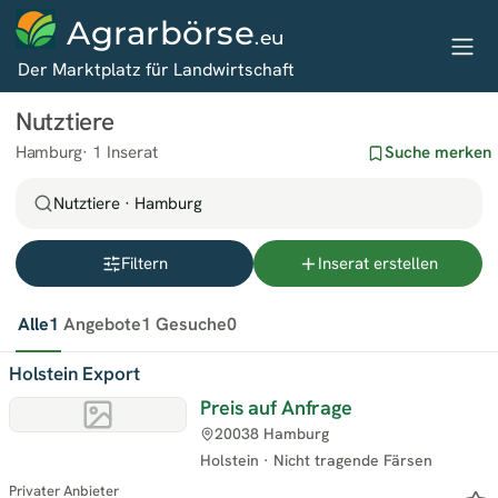
Agrarbörse
.eu
Der Marktplatz für Landwirtschaft
Nutztiere
Hamburg
1 Inserat
Suche merken
Nutztiere · Hamburg
Filtern
Inserat erstellen
Alle
1
Angebote
1
Gesuche
0
Holstein Export
Preis auf Anfrage
20038 Hamburg
Holstein
·
Nicht tragende Färsen
Privater Anbieter