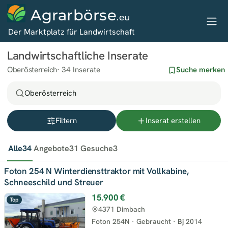
Agrarbörse
.eu
Der Marktplatz für Landwirtschaft
Landwirtschaftliche Inserate
Oberösterreich
34 Inserate
Suche merken
Oberösterreich
Filtern
Inserat erstellen
Alle
34
Angebote
31
Gesuche
3
Foton 254 N Winterdiensttraktor mit Vollkabine,
Schneeschild und Streuer
15.900 €
Top
4371 Dimbach
Foton 254N
·
Gebraucht
·
Bj
2014