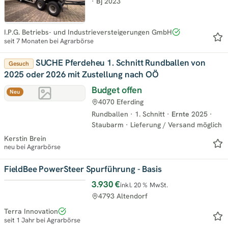
·
Bj
2023
I.P.G. Betriebs- und Industrieversteigerungen GmbH
seit 7 Monaten bei Agrarbörse
SUCHE Pferdeheu 1. Schnitt Rundballen von
Gesuch
2025 oder 2026 mit Zustellung nach OÖ
Budget offen
Neu
4070 Eferding
Rundballen
·
1. Schnitt
·
Ernte
2025
·
Staubarm
·
Lieferung / Versand möglich
Kerstin Brein
neu bei Agrarbörse
FieldBee PowerSteer Spurführung - Basis
3.930 €
inkl. 20 % MwSt.
Top
4793 Altendorf
Terra Innovation
seit 1 Jahr bei Agrarbörse