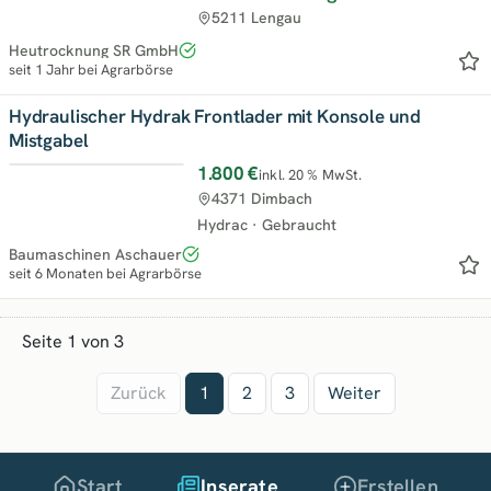
5211 Lengau
Heutrocknung SR GmbH
seit 1 Jahr bei Agrarbörse
Hydraulischer Hydrak Frontlader mit Konsole und
Mistgabel
1.800 €
inkl. 20 % MwSt.
4371 Dimbach
Hydrac
·
Gebraucht
Baumaschinen Aschauer
seit 6 Monaten bei Agrarbörse
Seite 1 von 3
Zurück
1
2
3
Weiter
Start
Inserate
Erstellen