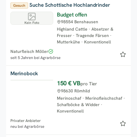
Suche Schottische Hochlandrinder
Gesuch
Budget offen
98554 Benshausen
Kein Foto
Highland Cattle
·
Absetzer &
Fresser
·
Tragende Färsen
·
Mutterkühe
·
Konventionell
Naturfleisch Möller
seit 5 Jahren bei Agrarbörse
Merinobock
150 €
VB
pro Tier
98630 Römhild
Merinoschaf
·
Merinofleischschaf
·
Schafböcke & Widder
·
Konventionell
Privater Anbieter
neu bei Agrarbörse