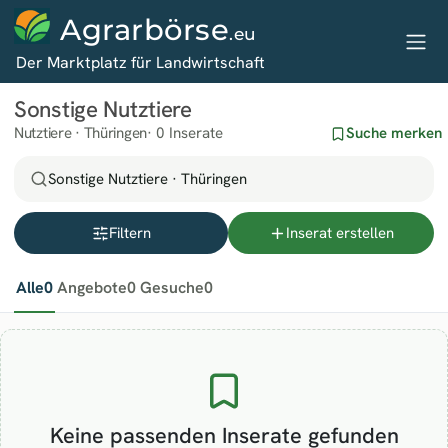
Agrarbörse
.eu
Der Marktplatz für Landwirtschaft
Sonstige Nutztiere
Nutztiere · Thüringen
0 Inserate
Suche merken
Sonstige Nutztiere · Thüringen
Filtern
Inserat erstellen
Alle
0
Angebote
0
Gesuche
0
Keine passenden Inserate gefunden