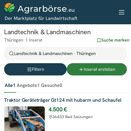
Agrarbörse
.eu
Der Marktplatz für Landwirtschaft
Landtechnik & Landmaschinen
Thüringen
1 Inserat
Suche merken
Landtechnik & Landmaschinen · Thüringen
Filtern
Inserat erstellen
Alle
1
Angebote
1
Gesuche
0
Traktor Geräteträger Gt124 mit hubarm und Schaufel
4.500 €
36433 Bad Salzungen