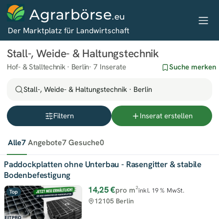
Agrarbörse
.eu
Der Marktplatz für Landwirtschaft
Stall-, Weide- & Haltungstechnik
Hof- & Stalltechnik · Berlin
7 Inserate
Suche merken
Stall-, Weide- & Haltungstechnik · Berlin
Filtern
Inserat erstellen
Alle
7
Angebote
7
Gesuche
0
Paddockplatten ohne Unterbau - Rasengitter & stabile
Bodenbefestigung
14,25 €
pro m²
inkl. 19 % MwSt.
Top
12105 Berlin