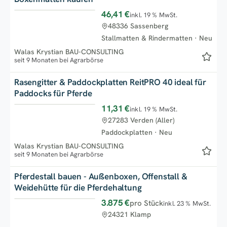
46,41 €
inkl. 19 % MwSt.
Top
48336 Sassenberg
Stallmatten & Rindermatten
·
Neu
Walas Krystian BAU-CONSULTING
seit 9 Monaten bei Agrarbörse
Rasengitter & Paddockplatten ReitPRO 40 ideal für
Paddocks für Pferde
11,31 €
inkl. 19 % MwSt.
Top
27283 Verden (Aller)
Paddockplatten
·
Neu
Walas Krystian BAU-CONSULTING
seit 9 Monaten bei Agrarbörse
Pferdestall bauen - Außenboxen, Offenstall &
Weidehütte für die Pferdehaltung
3.875 €
pro Stück
inkl. 23 % MwSt.
Top
24321 Klamp