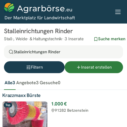
Agrarbörse
.eu
Der Marktplatz für Landwirtschaft
Stalleinrichtungen Rinder
Stall-, Weide- & Haltungstechnik
3 Inserate
Suche merken
Stalleinrichtungen Rinder
Filtern
Inserat erstellen
Alle
3
Angebote
3
Gesuche
0
Krazzmaxx Bürste
1.000 €
Top
91282 Betzenstein