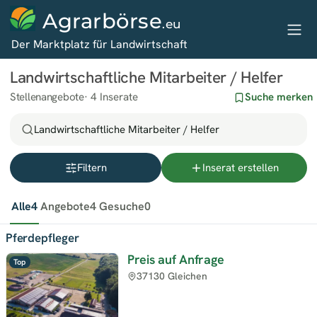
Agrarbörse
.eu
Der Marktplatz für Landwirtschaft
Landwirtschaftliche Mitarbeiter / Helfer
Stellenangebote
4 Inserate
Suche merken
Landwirtschaftliche Mitarbeiter / Helfer
Filtern
Inserat erstellen
Alle
4
Angebote
4
Gesuche
0
Pferdepfleger
Preis auf Anfrage
Top
37130 Gleichen