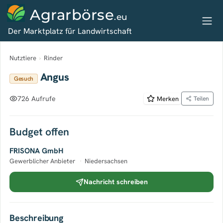
Agrarbörse
.eu
Der Marktplatz für Landwirtschaft
Nutztiere
›
Rinder
Angus
Gesuch
726 Aufrufe
Merken
Teilen
Budget offen
FRISONA GmbH
Gewerblicher Anbieter
·
Niedersachsen
Nachricht schreiben
Beschreibung