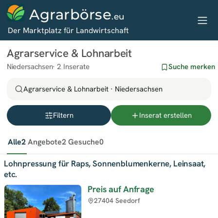
Agrarbörse
.eu
Der Marktplatz für Landwirtschaft
Agrarservice & Lohnarbeit
Niedersachsen
2 Inserate
Suche merken
Agrarservice & Lohnarbeit · Niedersachsen
Filtern
Inserat erstellen
Alle
2
Angebote
2
Gesuche
0
Lohnpressung für Raps, Sonnenblumenkerne, Leinsaat,
etc.
Preis auf Anfrage
27404 Seedorf