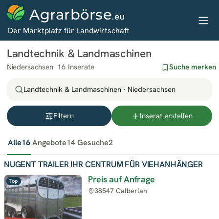
Agrarbörse
.eu
Der Marktplatz für Landwirtschaft
Landtechnik & Landmaschinen
Niedersachsen
16 Inserate
Suche merken
Landtechnik & Landmaschinen · Niedersachsen
Filtern
Inserat erstellen
Alle
16
Angebote
14
Gesuche
2
NUGENT TRAILER IHR CENTRUM FÜR VIEHANHÄNGER
Preis auf Anfrage
Top
38547 Calberlah