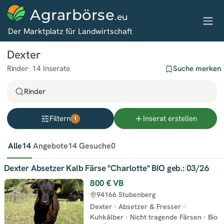
Agrarbörse
.eu
Der Marktplatz für Landwirtschaft
Dexter
Rinder
14 Inserate
Suche merken
Rinder
Filtern
Inserat erstellen
1
Alle
14
Angebote
14
Gesuche
0
Dexter Absetzer Kalb Färse "Charlotte" BIO geb.: 03/26
800 €
VB
94166 Stubenberg
Dexter
·
Absetzer & Fresser
·
Kuhkälber
·
Nicht tragende Färsen
·
Bio