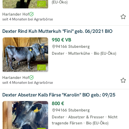
(EU-Öko)
Harlander Hof
seit 4 Monaten bei Agrarbörse
Dexter Rind Kuh Mutterkuh "Fini" geb. 06/2021 BIO
950 €
VB
94166 Stubenberg
Dexter
·
Mutterkühe
·
Bio (EU-Öko)
Harlander Hof
seit 4 Monaten bei Agrarbörse
Dexter Absetzer Kalb Färse "Karolin" BIO geb.: 09/25
800 €
94166 Stubenberg
Dexter
·
Absetzer & Fresser
·
Nicht
tragende Färsen
·
Bio (EU-Öko)