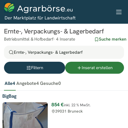
Agrarbörse
.eu
Der Marktplatz für Landwirtschaft
Ernte-, Verpackungs- & Lagerbedarf
Betriebsmittel & Hofbedarf
4 Inserate
Suche merken
Ernte-, Verpackungs- & Lagerbedarf
Filtern
Inserat erstellen
Alle
4
Angebote
4
Gesuche
0
BigBag
854 €
inkl. 22 % MwSt.
39031 Bruneck