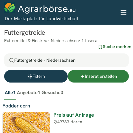
Agrarbörse
.eu
Der Marktplatz für Landwirtschaft
Futtergetreide
Futtermittel & Einstreu · Niedersachsen
1 Inserat
Suche merken
Futtergetreide · Niedersachsen
Filtern
Inserat erstellen
Alle
1
Angebote
1
Gesuche
0
Fodder corn
Preis auf Anfrage
49733 Haren