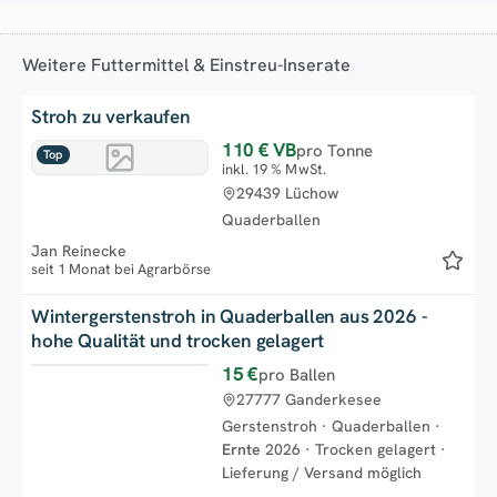
Weitere Futtermittel & Einstreu-Inserate
Stroh zu verkaufen
110 €
VB
pro Tonne
Top
inkl. 19 % MwSt.
29439 Lüchow
Quaderballen
Jan Reinecke
seit 1 Monat bei Agrarbörse
Wintergerstenstroh in Quaderballen aus 2026 -
hohe Qualität und trocken gelagert
15 €
pro Ballen
Top
27777 Ganderkesee
Gerstenstroh
·
Quaderballen
·
Ernte
2026
·
Trocken gelagert
·
Lieferung / Versand möglich