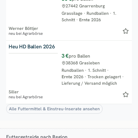
Top
27442 Gnarrenburg
Grassilage
·
Rundballen
·
1.
Schnitt
·
Ernte
2026
Werner Böttjer
neu bei Agrarbörse
Heu HD Ballen 2026
3 €
pro Ballen
Neu
38368 Grasleben
Rundballen
·
1. Schnitt
·
Ernte
2026
·
Trocken gelagert
·
Lieferung / Versand möglich
Siller
neu bei Agrarbörse
Alle Futtermittel & Einstreu-Inserate ansehen
Futtergetreide nach Region