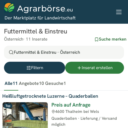
Agrarbörse
.eu
Der Marktplatz für Landwirtschaft
Futtermittel & Einstreu
Österreich
11 Inserate
Suche merken
Futtermittel & Einstreu · Österreich
Filtern
Inserat erstellen
Alle
11
Angebote
10
Gesuche
1
Heißluftgetrocknete Luzerne – Quaderballen
Preis auf Anfrage
Top
4600 Thalheim bei Wels
Quaderballen
·
Lieferung / Versand
möglich