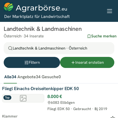
Agrarbörse
.eu
Der Marktplatz für Landwirtschaft
Landtechnik & Landmaschinen
Österreich
34 Inserate
Suche merken
Landtechnik & Landmaschinen · Österreich
Filtern
Inserat erstellen
Alle
34
Angebote
34
Gesuche
0
Fliegl Einachs-Dreiseitenkipper EDK 50
8.000 €
Top
6083 Ellbögen
Fliegl EDK 50
·
Gebraucht
·
Bj
2019
Klammer