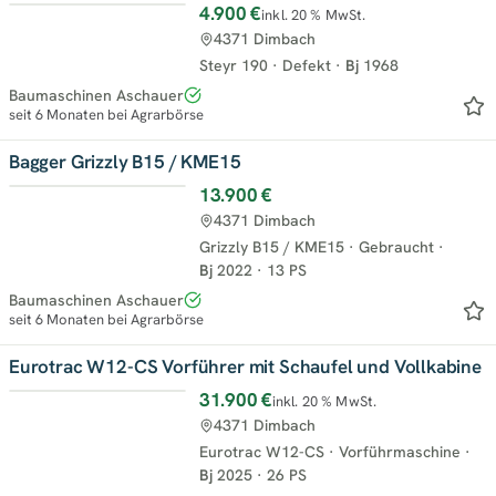
4.900 €
inkl. 20 % MwSt.
4371 Dimbach
Steyr 190
·
Defekt
·
Bj
1968
Baumaschinen Aschauer
seit 6 Monaten bei Agrarbörse
Bagger Grizzly B15 / KME15
13.900 €
4371 Dimbach
Grizzly B15 / KME15
·
Gebraucht
·
Bj
2022
·
13 PS
Baumaschinen Aschauer
seit 6 Monaten bei Agrarbörse
Eurotrac W12-CS Vorführer mit Schaufel und Vollkabine
31.900 €
inkl. 20 % MwSt.
4371 Dimbach
Eurotrac W12-CS
·
Vorführmaschine
·
Bj
2025
·
26 PS