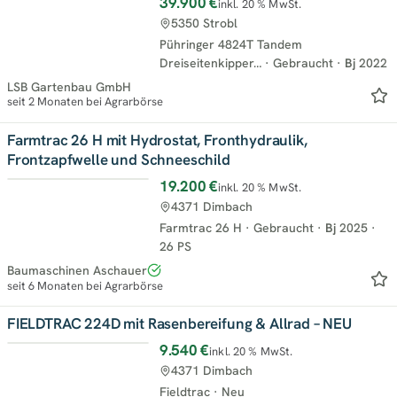
39.900 €
inkl. 20 % MwSt.
5350 Strobl
Pühringer 4824T Tandem
Dreiseitenkipper…
·
Gebraucht
·
Bj
2022
LSB Gartenbau GmbH
seit 2 Monaten bei Agrarbörse
Farmtrac 26 H mit Hydrostat, Fronthydraulik,
Frontzapfwelle und Schneeschild
19.200 €
inkl. 20 % MwSt.
4371 Dimbach
Farmtrac 26 H
·
Gebraucht
·
Bj
2025
·
26 PS
Baumaschinen Aschauer
seit 6 Monaten bei Agrarbörse
FIELDTRAC 224D mit Rasenbereifung & Allrad – NEU
9.540 €
inkl. 20 % MwSt.
4371 Dimbach
Fieldtrac
·
Neu