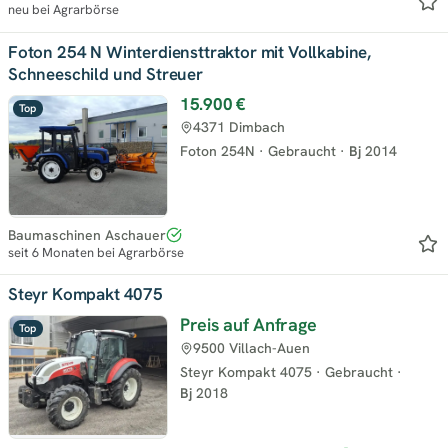
neu bei Agrarbörse
Foton 254 N Winterdiensttraktor mit Vollkabine,
Schneeschild und Streuer
15.900 €
Top
4371 Dimbach
Foton 254N
·
Gebraucht
·
Bj
2014
Baumaschinen Aschauer
seit 6 Monaten bei Agrarbörse
Steyr Kompakt 4075
Preis auf Anfrage
Top
9500 Villach-Auen
Steyr Kompakt 4075
·
Gebraucht
·
Bj
2018