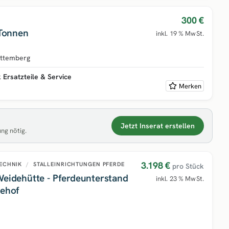
300 €
,2 / 3,5 Tonnen
inkl. 19 % MwSt.
ttemberg
Ersatzteile & Service
Merken
Jetzt Inserat erstellen
ung nötig.
3.198 €
TECHNIK
/
STALLEINRICHTUNGEN PFERDE
pro Stück
Weidehütte - Pferdeunterstand
inkl. 23 % MwSt.
dehof