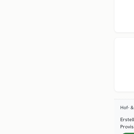
Hof- &
Erstel
Provis