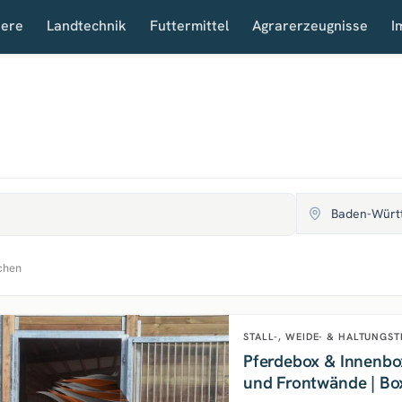
iere
Landtechnik
Futtermittel
Agrarerzeugnisse
I
schen
STALL-, WEIDE- & HALTUNGS
Pferdebox & Innenbo
und Frontwände | Box