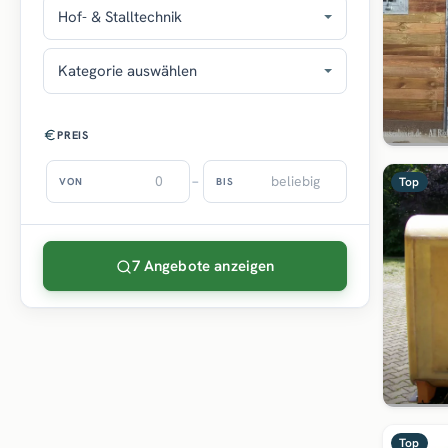
Hof- & Stalltechnik
Kategorie auswählen
PREIS
–
Top
VON
BIS
7 Angebote anzeigen
Top