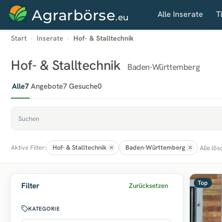
Agrarbörse
Alle Inserate
T
.eu
Start
Inserate
Hof- & Stalltechnik
Hof- & Stalltechnik
Baden-Württemberg
Alle
7
Angebote
7
Gesuche
0
Hof- & Stalltechnik
Baden-Württemberg
Alle lö
Aktive Filter:
Top
Filter
Zurücksetzen
KATEGORIE