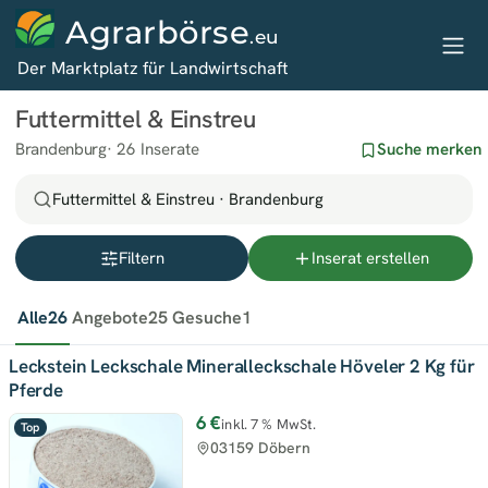
Agrarbörse
.eu
Der Marktplatz für Landwirtschaft
Futtermittel & Einstreu
Brandenburg
26 Inserate
Suche merken
Futtermittel & Einstreu · Brandenburg
Filtern
Inserat erstellen
Alle
26
Angebote
25
Gesuche
1
Leckstein Leckschale Mineralleckschale Höveler 2 Kg für
Pferde
6 €
inkl. 7 % MwSt.
Top
03159 Döbern