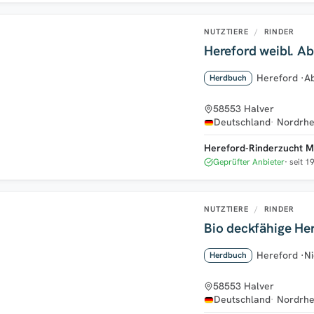
NUTZTIERE
/
RINDER
Hereford weibl. Ab
Hereford
·
Ab
Herdbuch
58553 Halver
Deutschland
Nordrhe
Hereford-Rinderzucht M
Geprüfter Anbieter
seit 1
NUTZTIERE
/
RINDER
Bio deckfähige He
Hereford
·
Ni
Herdbuch
58553 Halver
Deutschland
Nordrhe