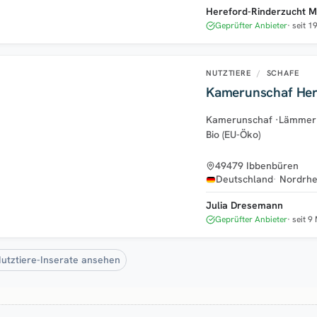
Hereford-Rinderzucht M
Geprüfter Anbieter
seit 1
NUTZTIERE
/
SCHAFE
Kamerunschaf He
Kamerunschaf
·
Lämmer
Bio (EU-Öko)
49479 Ibbenbüren
Deutschland
Nordrhe
Julia Dresemann
Geprüfter Anbieter
seit 9
Nutztiere-Inserate ansehen