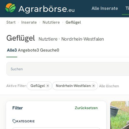
Agrarbörse
Alle Inserate
T
.eu
Start
Inserate
Nutztiere
Geflügel
Geflügel
Nutztiere · Nordrhein-Westfalen
Alle
3
Angebote
3
Gesuche
0
Geflügel
Nordrhein-Westfalen
Alle löschen
Aktive Filter:
Filter
Zurücksetzen
KATEGORIE