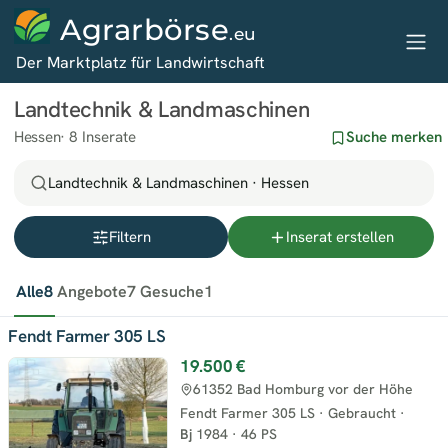
Agrarbörse
.eu
Der Marktplatz für Landwirtschaft
Landtechnik & Landmaschinen
Hessen
8 Inserate
Suche merken
Landtechnik & Landmaschinen · Hessen
Filtern
Inserat erstellen
Alle
8
Angebote
7
Gesuche
1
Fendt Farmer 305 LS
19.500 €
61352 Bad Homburg vor der Höhe
Fendt Farmer 305 LS
·
Gebraucht
·
Bj
1984
·
46 PS