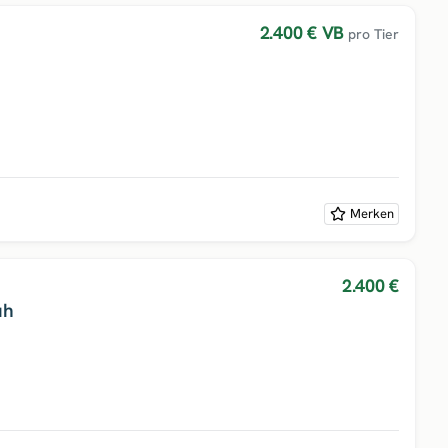
2.400 €
VB
pro Tier
Merken
2.400 €
uh