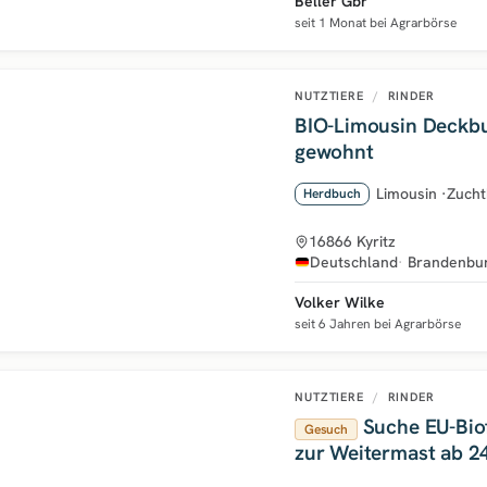
Beller Gbr
seit 1 Monat bei Agrarbörse
NUTZTIERE
/
RINDER
BIO-Limousin Deckb
gewohnt
Limousin
·
Zucht
Herdbuch
16866 Kyritz
Deutschland
Brandenbu
Volker Wilke
seit 6 Jahren bei Agrarbörse
NUTZTIERE
/
RINDER
Suche EU-Bio
Gesuch
zur Weitermast ab 2