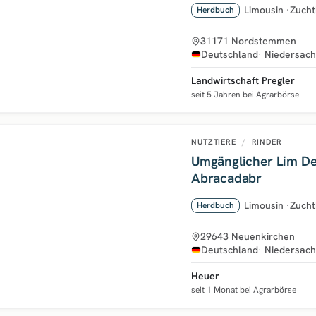
Limousin
·
Zucht
Herdbuch
31171 Nordstemmen
Deutschland
Niedersac
Landwirtschaft Pregler
seit 5 Jahren bei Agrarbörse
NUTZTIERE
/
RINDER
Umgänglicher Lim De
Abracadabr
Limousin
·
Zucht
Herdbuch
29643 Neuenkirchen
Deutschland
Niedersac
Heuer
seit 1 Monat bei Agrarbörse