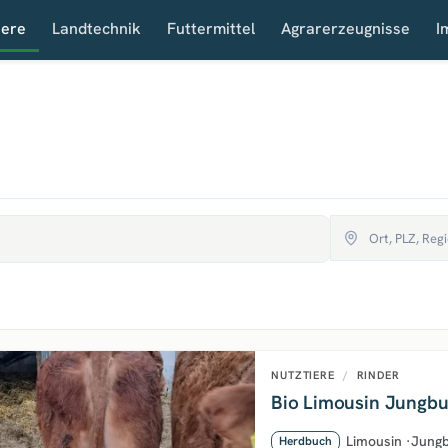
iere
Landtechnik
Futtermittel
Agrarerzeugnisse
I
NUTZTIERE
/
RINDER
Bio Limousin Jungbu
Limousin
·
Jungb
Herdbuch