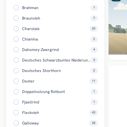
Brahman
1
Braunvieh
7
Charolais
20
Chianina
2
Dahomey-Zwergrind
4
Deutsches Schwarzbuntes Niederungsrind
3
Top
Deutsches Shorthorn
2
Dexter
11
Doppelnutzung Rotbunt
1
Fjaellrind
1
Fleckvieh
43
Galloway
28