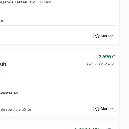
ragende Färsen
·
Bio (EU-Öko)
rg
Merken
2.695 €
Kuh
inkl. 7,8 % MwSt.
Westfalen
Merken
naten bei Agrarbörse