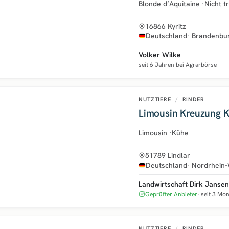
Blonde d’Aquitaine
·
Nicht t
16866 Kyritz
Deutschland
Brandenbu
Volker Wilke
seit 6 Jahren bei Agrarbörse
NUTZTIERE
/
RINDER
Limousin Kreuzung 
Limousin
·
Kühe
51789 Lindlar
Deutschland
Nordrhein-
Landwirtschaft Dirk Jansen
Geprüfter Anbieter
seit 3 Mo
NUTZTIERE
/
RINDER