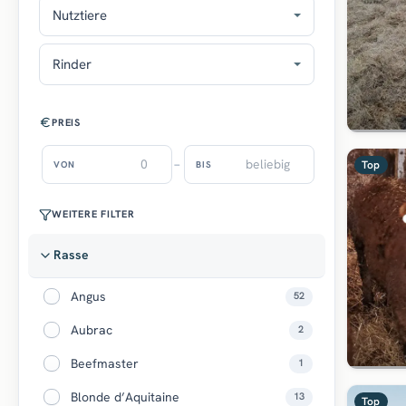
Nutztiere
Rinder
PREIS
–
Top
VON
BIS
WEITERE FILTER
Rasse
Angus
52
Aubrac
2
Beefmaster
1
Blonde d’Aquitaine
13
Top