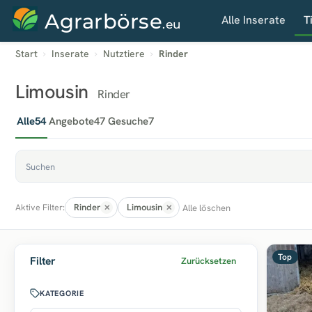
Agrarbörse
Alle Inserate
T
.eu
Start
Inserate
Nutztiere
Rinder
Limousin
Rinder
Alle
54
Angebote
47
Gesuche
7
Rinder
Limousin
Alle löschen
Aktive Filter:
Top
Filter
Zurücksetzen
KATEGORIE