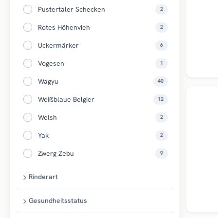
Pustertaler Schecken
2
Rotes Höhenvieh
2
Uckermärker
6
Vogesen
1
Wagyu
40
Weißblaue Belgier
12
Welsh
2
Yak
2
Zwerg Zebu
9
Rinderart
Gesundheitsstatus