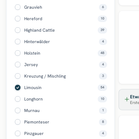
Grauvieh
6
Top
Hereford
10
Highland Cattle
39
Hinterwälder
4
Holstein
48
Jersey
4
Kreuzung / Mischling
3
Limousin
54
Etwa
Longhorn
10
Erste
Murnau
1
Piemonteser
8
Pinzgauer
4