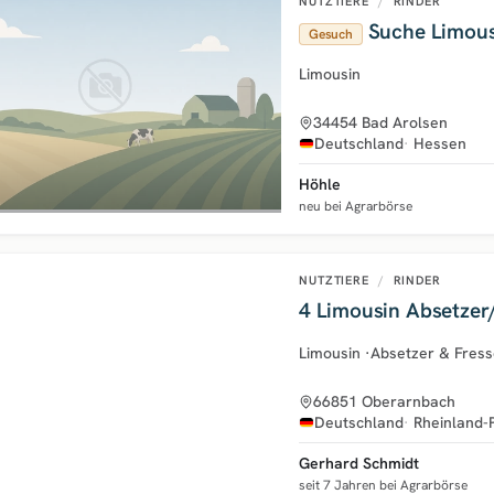
NUTZTIERE
/
RINDER
Suche Limous
Gesuch
Limousin
34454 Bad Arolsen
Deutschland
Hessen
Höhle
neu bei Agrarbörse
NUTZTIERE
/
RINDER
4 Limousin Absetzer
Limousin
·
Absetzer & Fress
66851 Oberarnbach
Deutschland
Rheinland-
Gerhard Schmidt
seit 7 Jahren bei Agrarbörse