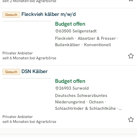
seit 2 Monaten bei Agrarbörse
Fleckvieh kälber m/w/d
Gesuch
Budget offen
63500 Seligenstadt
Fleckvieh
·
Absetzer & Fresser
·
Bullenkälber
·
Konventionell
Privater Anbieter
seit 6 Monaten bei Agrarbörse
DSN Kälber
Gesuch
Budget offen
26903 Surwold
Deutsches Schwarzbuntes
Niederungsrind
·
Ochsen
·
Schlachtrinder & Schlachtkühe
·
Absetzer & Fresser
·
Bullenkälber
·
Privater Anbieter
Nicht tragende Färsen
·
Jungbullen &
seit 6 Monaten bei Agrarbörse
Mastbullen
·
Milchkühe