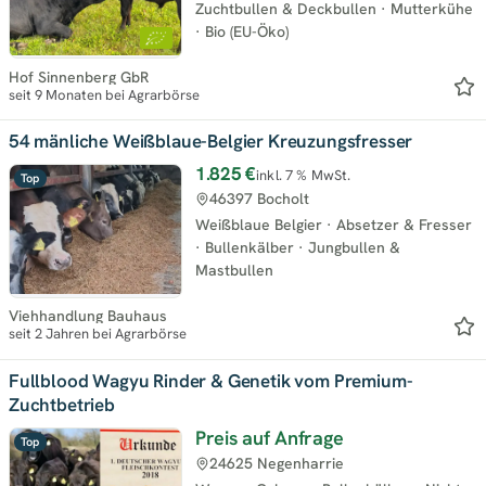
Zuchtbullen & Deckbullen
·
Mutterkühe
·
Bio (EU-Öko)
Hof Sinnenberg GbR
seit 9 Monaten bei Agrarbörse
54 mänliche Weißblaue-Belgier Kreuzungsfresser
1.825 €
inkl. 7 % MwSt.
Top
46397 Bocholt
Weißblaue Belgier
·
Absetzer & Fresser
·
Bullenkälber
·
Jungbullen &
Mastbullen
Viehhandlung Bauhaus
seit 2 Jahren bei Agrarbörse
Fullblood Wagyu Rinder & Genetik vom Premium-
Zuchtbetrieb
Preis auf Anfrage
Top
24625 Negenharrie