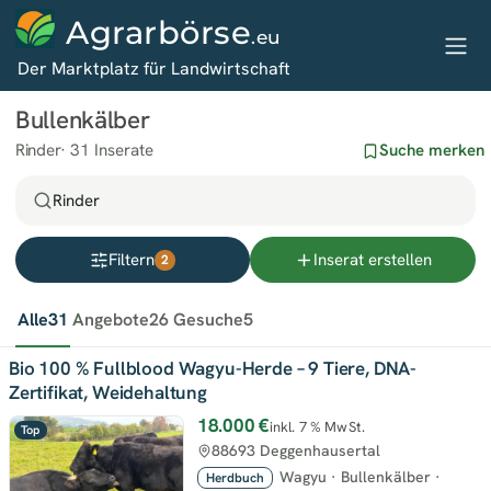
Agrarbörse
.eu
Der Marktplatz für Landwirtschaft
Bullenkälber
Rinder
31 Inserate
Suche merken
Rinder
Filtern
Inserat erstellen
2
Alle
31
Angebote
26
Gesuche
5
Bio 100 % Fullblood Wagyu-Herde – 9 Tiere, DNA-
Zertifikat, Weidehaltung
18.000 €
inkl. 7 % MwSt.
Top
88693 Deggenhausertal
Wagyu
·
Bullenkälber
·
Herdbuch