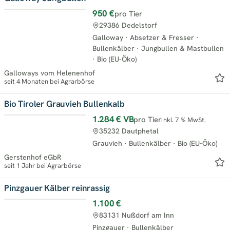
950 €
pro Tier
Neu
29386 Dedelstorf
Galloway
·
Absetzer & Fresser
·
Bullenkälber
·
Jungbullen & Mastbullen
·
Bio (EU-Öko)
Galloways vom Helenenhof
seit 4 Monaten bei Agrarbörse
Bio Tiroler Grauvieh Bullenkalb
1.284 €
VB
pro Tier
inkl. 7 % MwSt.
35232 Dautphetal
Grauvieh
·
Bullenkälber
·
Bio (EU-Öko)
Gerstenhof eGbR
seit 1 Jahr bei Agrarbörse
Pinzgauer Kälber reinrassig
1.100 €
83131 Nußdorf am Inn
Pinzgauer
·
Bullenkälber