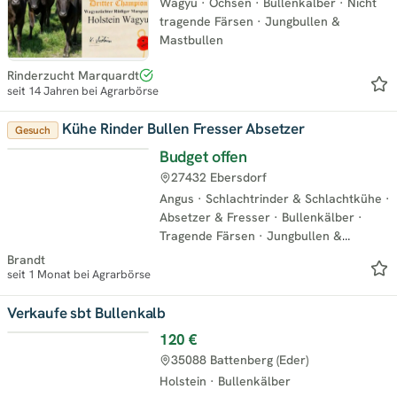
Wagyu
·
Ochsen
·
Bullenkälber
·
Nicht
tragende Färsen
·
Jungbullen &
Mastbullen
Rinderzucht Marquardt
seit 14 Jahren bei Agrarbörse
Kühe Rinder Bullen Fresser Absetzer
Gesuch
Budget offen
27432 Ebersdorf
Angus
·
Schlachtrinder & Schlachtkühe
·
Absetzer & Fresser
·
Bullenkälber
·
Tragende Färsen
·
Jungbullen &
Mastbullen
·
Mutterkühe
Brandt
seit 1 Monat bei Agrarbörse
Verkaufe sbt Bullenkalb
120 €
35088 Battenberg (Eder)
Holstein
·
Bullenkälber