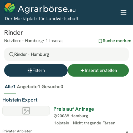
Agrarbörse
.eu
Der Marktplatz für Landwirtschaft
Rinder
Nutztiere · Hamburg
1 Inserat
Suche merken
Rinder · Hamburg
Filtern
Inserat erstellen
Alle
1
Angebote
1
Gesuche
0
Holstein Export
Preis auf Anfrage
20038 Hamburg
Holstein
·
Nicht tragende Färsen
Privater Anbieter