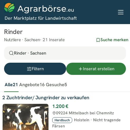
Agrarbörse
.eu
Der Marktplatz für Landwirtschaft
Rinder
Nutztiere · Sachsen
21 Inserate
Suche merken
Rinder · Sachsen
Filtern
Inserat erstellen
Alle
21
Angebote
16
Gesuche
5
2 Zuchtrinder/ Jungrinder zu verkaufen
1.200 €
09224 Mittelbach bei Chemnitz
Holstein
·
Nicht tragende
Herdbuch
Färsen