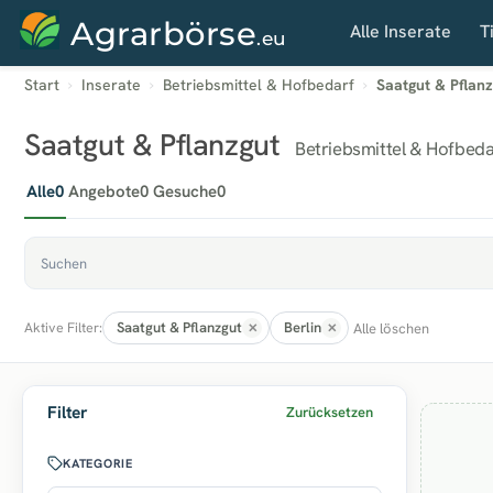
Agrarbörse
Alle Inserate
T
.eu
Start
Inserate
Betriebsmittel & Hofbedarf
Saatgut & Pflan
Saatgut & Pflanzgut
Betriebsmittel & Hofbedar
Alle
0
Angebote
0
Gesuche
0
Saatgut & Pflanzgut
Berlin
Alle löschen
Aktive Filter:
Filter
Zurücksetzen
KATEGORIE