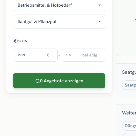
Betriebsmittel & Hofbedarf
Saatgut & Pflanzgut
PREIS
–
VON
BIS
Saatgu
0 Angebote anzeigen
Saatg
Weite
Dünge