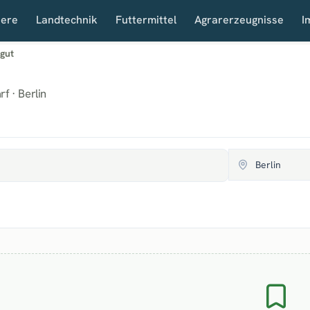
iere
Landtechnik
Futtermittel
Agrarerzeugnisse
I
zgut
f · Berlin