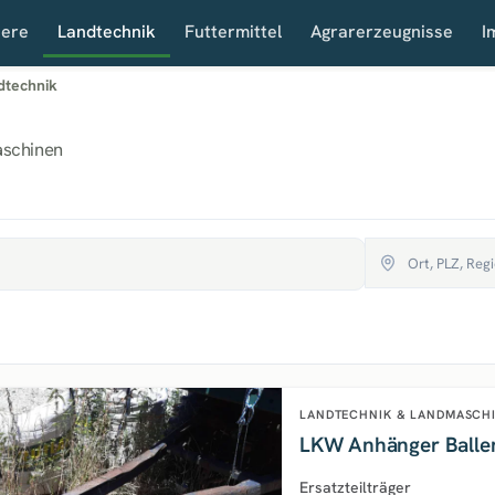
iere
Landtechnik
Futtermittel
Agrarerzeugnisse
I
dtechnik
schinen
LANDTECHNIK & LANDMASCH
LKW Anhänger Ball
Ersatzteilträger