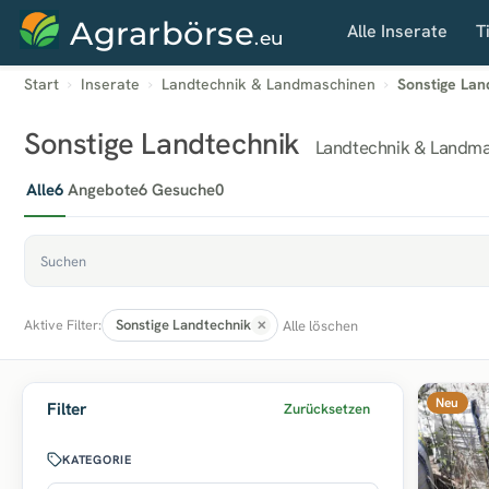
Agrarbörse
Alle Inserate
T
.eu
Start
Inserate
Landtechnik & Landmaschinen
Sonstige Lan
Sonstige Landtechnik
Landtechnik & Landma
Alle
6
Angebote
6
Gesuche
0
Sonstige Landtechnik
Alle löschen
Aktive Filter:
Neu
Filter
Zurücksetzen
KATEGORIE