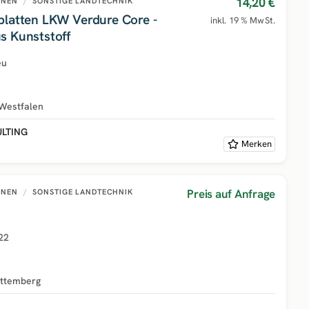
14,20 €
INEN
/
SONSTIGE LANDTECHNIK
platten LKW Verdure Core -
inkl. 19 % MwSt.
s Kunststoff
eu
Westfalen
ULTING
Merken
Preis auf Anfrage
INEN
/
SONSTIGE LANDTECHNIK
22
ttemberg