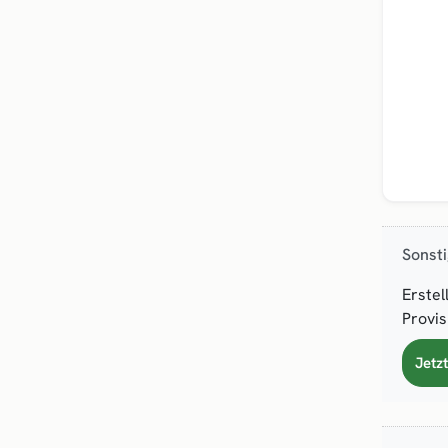
Sonst
Erstel
Provis
Jetz