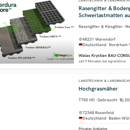
LANDTECHNIK & LANDMASCH
Rasengitter & Boden
Schwerlastmatten au
Rasengitter & Kiesgitter
·
N
48231 Warendorf
Deutschland
Nordrhein-
Walas Krystian BAU-CONS
seit 9 Monaten bei Agrarbörse
LANDTECHNIK & LANDMASCH
Hochgrasmäher
T750 HD
·
Gebraucht
·
Bj
20
72348 Rosenfeld
Deutschland
Baden-Wür
Privater Anbieter