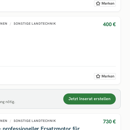
Merken
400 €
INEN
/
SONSTIGE LANDTECHNIK
Merken
Jetzt Inserat erstellen
ung nötig.
730 €
INEN
/
SONSTIGE LANDTECHNIK
 professioneller Ersatzmotor für