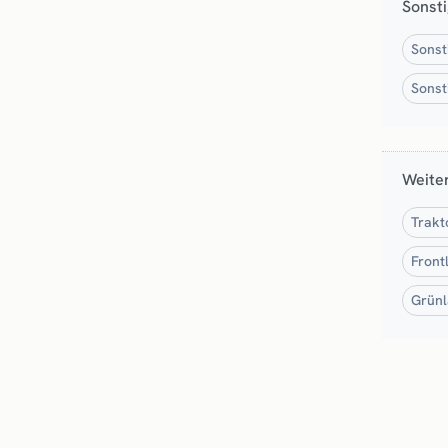
Sonst
Sonst
Sonst
Weite
Trakt
Front
Grünl