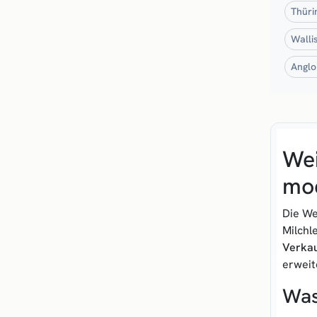
Thüri
Walli
Anglo
Wei
mo
Die We
Milchl
Verkau
erweit
Was