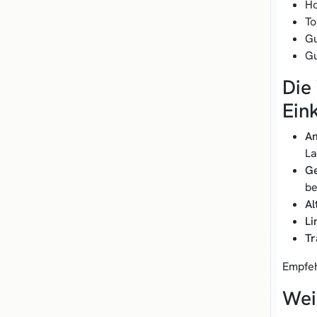
Ho
To
Gu
Gu
Die
Ein
An
La
Ge
be
Al
Li
Tr
Empfeh
Wei