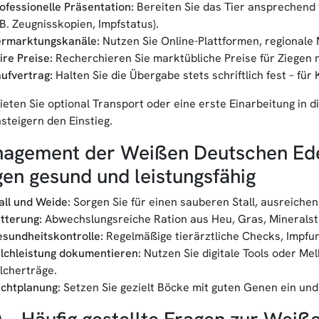
ofessionelle Präsentation:
Bereiten Sie das Tier ansprechend v
.B. Zeugnisskopien, Impfstatus).
rmarktungskanäle:
Nutzen Sie Online-Plattformen, regionale
ire Preise:
Recherchieren Sie marktübliche Preise für Ziegen 
ufvertrag:
Halten Sie die Übergabe stets schriftlich fest – fü
Bieten Sie optional Transport oder eine erste Einarbeitung in 
steigern den Einstieg.
agement der Weißen Deutschen Edelz
gen gesund und leistungsfähig
all und Weide:
Sorgen Sie für einen sauberen Stall, ausreichen
tterung:
Abwechslungsreiche Ration aus Heu, Gras, Mineralst
sundheitskontrolle:
Regelmäßige tierärztliche Checks, Impfung
lchleistung dokumentieren:
Nutzen Sie digitale Tools oder Me
lcherträge.
chtplanung:
Setzen Sie gezielt Böcke mit guten Genen ein und
 – Häufig gestellte Fragen zur Weiß