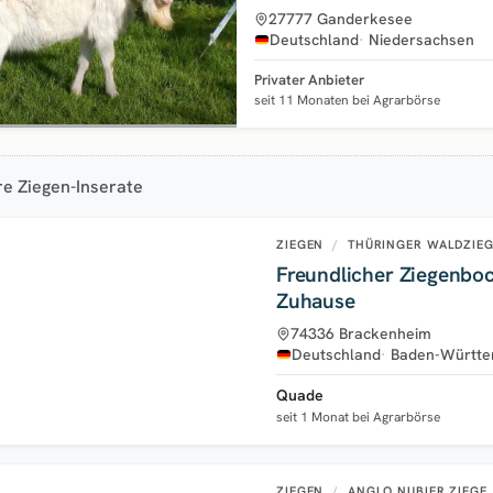
27777 Ganderkesee
Deutschland
Niedersachsen
Privater Anbieter
seit 11 Monaten bei Agrarbörse
e Ziegen-Inserate
ZIEGEN
/
THÜRINGER WALDZIE
Freundlicher Ziegenbo
Zuhause
74336 Brackenheim
Deutschland
Baden-Württ
Quade
seit 1 Monat bei Agrarbörse
ZIEGEN
/
ANGLO NUBIER ZIEGE