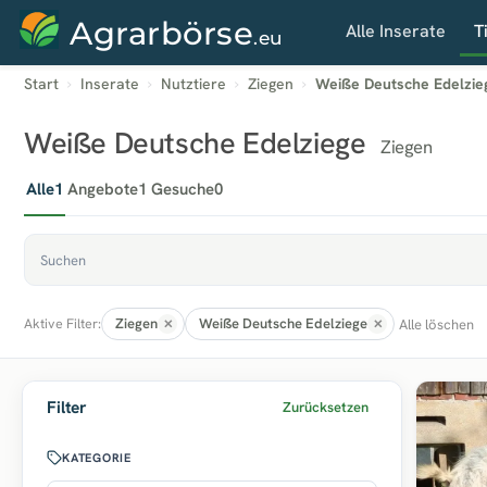
Agrarbörse
Alle Inserate
T
.eu
Start
Inserate
Nutztiere
Ziegen
Weiße Deutsche Edelzie
Weiße Deutsche Edelziege
Ziegen
Alle
1
Angebote
1
Gesuche
0
Ziegen
Weiße Deutsche Edelziege
Alle löschen
Aktive Filter:
Filter
Zurücksetzen
KATEGORIE