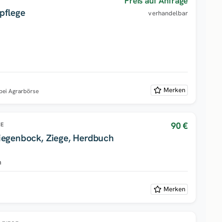
Preis auf Anfrage
pflege
verhandelbar
Merken
 bei Agrarbörse
90 €
GE
iegenbock, Ziege, Herdbuch
n
Merken