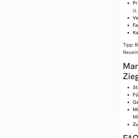
Pr
(z
Ve
Fa
Ka
Tipp: 
Neuein
Man
Zie
St
Fü
Ge
Mi
Mi
Zu
FAQ