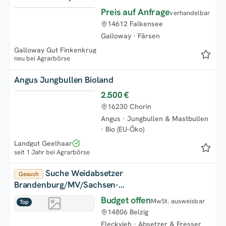
Preis auf Anfrage
verhandelbar
Top
14612 Falkensee
Galloway
·
Färsen
Galloway Gut Finkenkrug
neu bei Agrarbörse
Angus Jungbullen Bioland
2.500 €
Top
16230 Chorin
Angus
·
Jungbullen & Mastbullen
·
Bio (EU-Öko)
Landgut Geelhaar
seit 1 Jahr bei Agrarbörse
Suche Weidabsetzer
Gesuch
Brandenburg/MV/Sachsen-
Anhalt/Sachsen/Thüringen
Budget offen
MwSt. ausweisbar
Top
14806 Belzig
Fleckvieh
·
Absetzer & Fresser