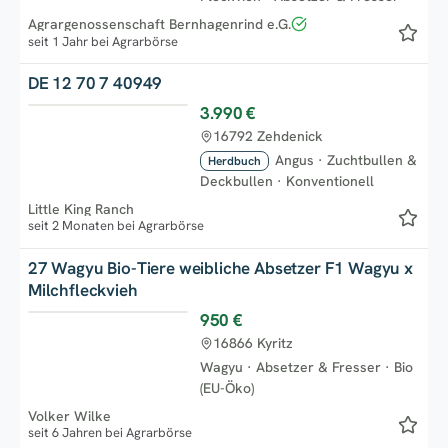
Agrargenossenschaft Bernhagenrind e.G.
seit 1 Jahr bei Agrarbörse
DE 12 70 7 40949
3.990 €
16792 Zehdenick
Angus
·
Zuchtbullen &
Herdbuch
Deckbullen
·
Konventionell
Little King Ranch
seit 2 Monaten bei Agrarbörse
27 Wagyu Bio-Tiere weibliche Absetzer F1 Wagyu x
Milchfleckvieh
950 €
16866 Kyritz
Wagyu
·
Absetzer & Fresser
·
Bio
(EU-Öko)
Volker Wilke
seit 6 Jahren bei Agrarbörse