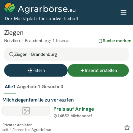
Agrarbörse
.eu
Der Marktplatz für Landwirtschaft
Ziegen
Nutztiere · Brandenburg
1 Inserat
Suche merken
Ziegen · Brandenburg
Filtern
Inserat erstellen
Alle
1
Angebote
1
Gesuche
0
Milchziegenfamilie zu verkaufen
Preis auf Anfrage
14552 Michendorf
Privater Anbieter
seit 4 Jahren bei Agrarbörse